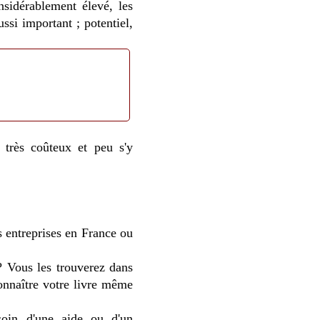
nsidérablement élevé, les
ussi important ; potentiel,
t très coûteux et peu s'y
rs entreprises en France ou
? Vous les trouverez dans
onnaître votre livre même
soin d'une aide ou d'un