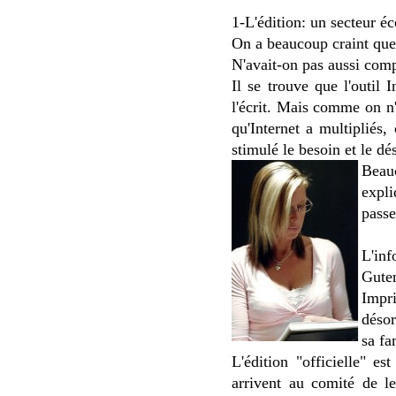
1-L'édition: un secteur é
On a beaucoup craint que l
N'avait-on pas aussi comp
Il se trouve que l'outil I
l'écrit. Mais comme on n'
qu'Internet a multipliés,
stimulé le besoin et le d
Beauc
expli
passe
L'inf
Gute
Impr
désor
sa fa
L'édition "officielle" e
arrivent au comité de le