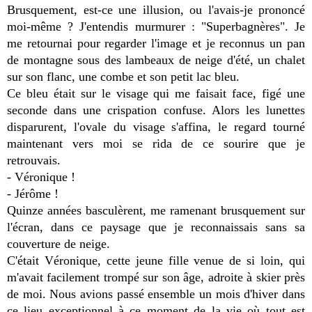
Brusquement, est-ce une illusion, ou l'avais-je prononcé
moi-même ? J'entendis murmurer : "Superbagnères". Je
me retournai pour regarder l'image et je reconnus un pan
de montagne sous des lambeaux de neige d'été, un chalet
sur son flanc, une combe et son petit lac bleu.
Ce bleu était sur le visage qui me faisait face, figé une
seconde dans une crispation confuse. Alors les lunettes
disparurent, l'ovale du visage s'affina, le regard tourné
maintenant vers moi se rida de ce sourire que je
retrouvais.
- Véronique !
- Jérôme !
Quinze années basculèrent, me ramenant brusquement sur
l'écran, dans ce paysage que je reconnaissais sans sa
couverture de neige.
C'était Véronique, cette jeune fille venue de si loin, qui
m'avait facilement trompé sur son âge, adroite à skier près
de moi. Nous avions passé ensemble un mois d'hiver dans
ce lieu exceptionnel à ce moment de la vie où tout est